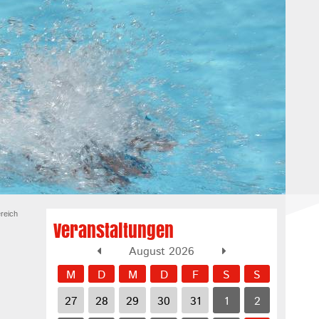
reich
Veranstaltungen
August 2026
M
D
M
D
F
S
S
27
28
29
30
31
1
2