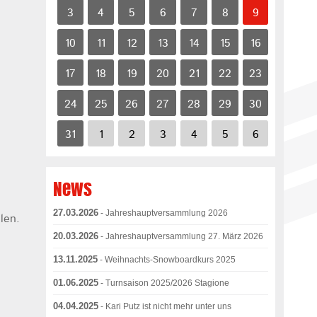
3
4
5
6
7
8
9
10
11
12
13
14
15
16
17
18
19
20
21
22
23
24
25
26
27
28
29
30
31
1
2
3
4
5
6
News
27.03.2026
- Jahreshauptversammlung 2026
len.
20.03.2026
- Jahreshauptversammlung 27. März 2026
13.11.2025
- Weihnachts-Snowboardkurs 2025
01.06.2025
- Turnsaison 2025/2026 Stagione
04.04.2025
- Kari Putz ist nicht mehr unter uns