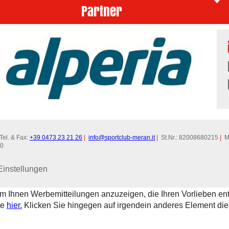
Partner
el. & Fax:
+39 0473 23 21 26
|
info@
sportclub-meran.it
|
St.Nr.: 82008680215
|
Mw
00
Einstellungen
um Ihnen Werbemitteilungen anzuzeigen, die Ihren Vorlieben en
te
hier.
Klicken Sie hingegen auf irgendein anderes Element di