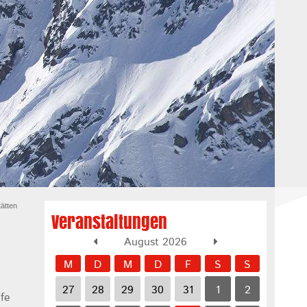
ätten
Veranstaltungen
August 2026
M
D
M
D
F
S
S
27
28
29
30
31
1
2
pfe