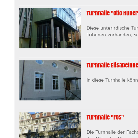
Turnhalle "Otto Huber
Diese unterirdische Tu
Tribünen vorhanden, so
Turnhalle Elisabethh
In diese Turnhalle kön
Turnhalle "FOS"
Die Turnhalle der Facho