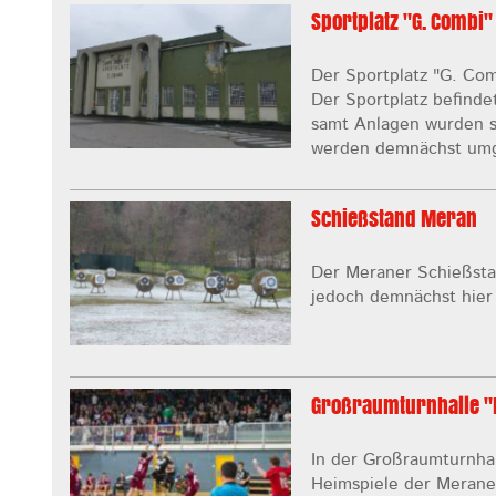
Sportplatz "G. Combi"
Der Sportplatz "G. Com
Der Sportplatz befinde
samt Anlagen wurden s
werden demnächst umg
Schießstand Meran
Der Meraner Schießsta
jedoch demnächst hier
Großraumturnhalle "K
In der Großraumturnhal
Heimspiele der Meraner