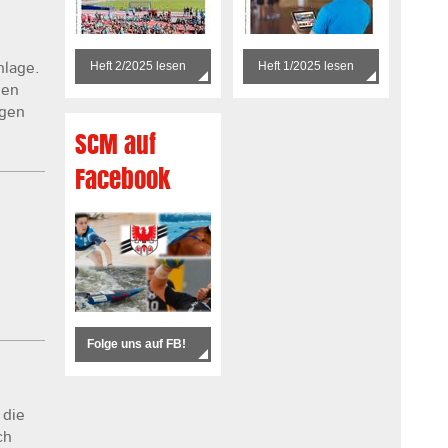
Heft 2/2025 lesen
Heft 1/2025 lesen
nlage.
nen
agen
SCM auf
Facebook
Folge uns auf FB!
 die
ch