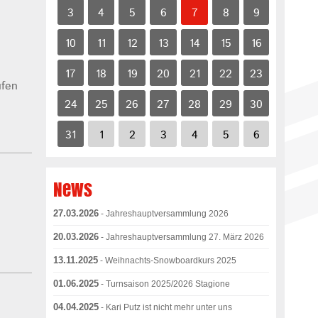
3
4
5
6
7
8
9
10
11
12
13
14
15
16
17
18
19
20
21
22
23
ufen
24
25
26
27
28
29
30
31
1
2
3
4
5
6
News
27.03.2026
- Jahreshauptversammlung 2026
20.03.2026
- Jahreshauptversammlung 27. März 2026
13.11.2025
- Weihnachts-Snowboardkurs 2025
01.06.2025
- Turnsaison 2025/2026 Stagione
04.04.2025
- Kari Putz ist nicht mehr unter uns