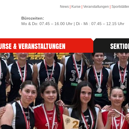
News
|
Kurse
|
Veranstaltungen
|
Sportstätte
Bürozeiten:
Mo & Do: 07.45 – 16.00 Uhr | Di - Mi : 07.45 – 12.15 Uhr
URSE & VERANSTALTUNGEN
SEKTIO