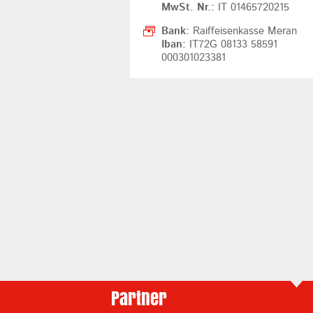
MwSt. Nr.:
IT 01465720215
Bank:
Raiffeisenkasse Meran
Iban:
IT72G 08133 58591
000301023381
Partner