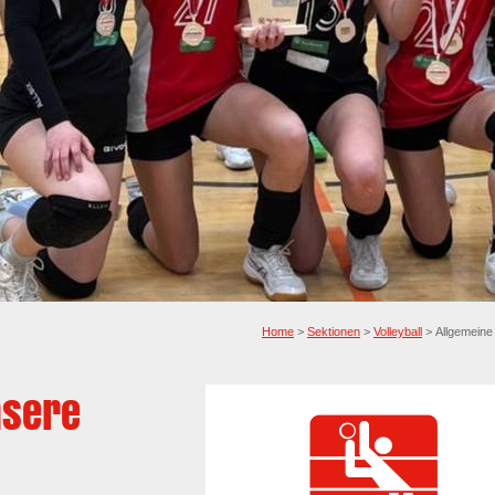
Home
>
Sektionen
>
Volleyball
> Allgemeine 
nsere