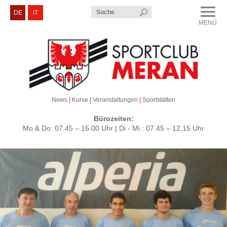
Menü
DE
IT
MENÜ
CLOSE
Sportclub Meran
Kurse & Veranstaltungen
Sektionen
News
|
Kurse
|
Veranstaltungen
|
Sportstätten
Service & Kontakt
Bürozeiten:
Mo & Do: 07.45 – 16.00 Uhr | Di - Mi : 07.45 – 12.15 Uhr