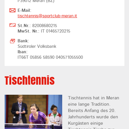
I-39012 Meran (BZ)
E-Mail:
tischtennis@
sportclub-meran.it
St.Nr.:
82008680215
MwSt. Nr.:
IT 01465720215
Bank:
Südtiroler Volksbank
Iban:
IT66T 05856 58590 040571055500
Tischtennis
Tischtennis hat in Meran
eine lange Tradition.
Bereits Anfang des 20.
Jahrhunderts wurde den
Kurgästen einige