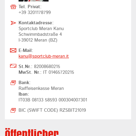
Tel. Privat:
+39 3201178799
Kontaktadresse:
Sportclub Meran Kanu
Schwimmbadstraße 4
I-39012 Meran (BZ)
E-Mail:
kanu@
sportclub-meran.it
St.Nr.:
82008680215
MwSt. Nr.:
IT 01465720215
Bank:
Raiffeisenkasse Meran
Iban:
IT03B 08133 58593 000304007301
BIC (SWIFT CODE) RZSBIT21019
Öffentlicher