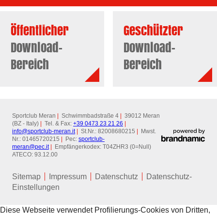
Öffentlicher
Geschützter
Download-
Download-
Bereich
Bereich
Sportclub Meran
|
Schwimmbadstraße 4
|
39012 Meran
(BZ - Italy)
|
Tel. & Fax:
+39 0473 23 21 26
|
info@
sportclub-meran.it
|
St.Nr.: 82008680215
|
Mwst.
Nr.: 01465720215
|
Pec:
sportclub-
meran@
pec.it
|
Empfängerkodex: T04ZHR3 (0=Null)
ATECO: 93.12.00
Sitemap
Impressum
Datenschutz
Datenschutz-
Einstellungen
Diese Webseite verwendet Profilierungs-Cookies von Dritten,