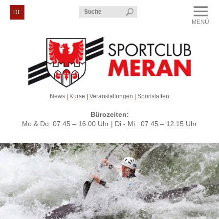
Menü
DE
MENÜ
CLOSE
Sportclub Meran
Kurse & Veranstaltungen
Sektionen
News
|
Kurse
|
Veranstaltungen
|
Sportstätten
Service & Kontakt
Bürozeiten:
Mo & Do: 07.45 – 16.00 Uhr | Di - Mi : 07.45 – 12.15 Uhr