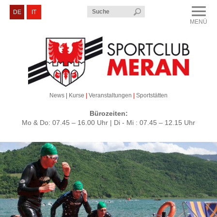
Menü
DE
IT
MENÜ
CLOSE
Sportclub Meran
Kurse & Veranstaltungen
Sektionen
News
|
Kurse
|
Veranstaltungen
|
Sportstätten
Service & Kontakt
Bürozeiten:
Mo & Do: 07.45 – 16.00 Uhr | Di - Mi : 07.45 – 12.15 Uhr