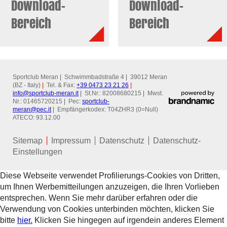
Download-
Download-
Bereich
Bereich
Sportclub Meran
|
Schwimmbadstraße 4
|
39012 Meran
(BZ - Italy)
|
Tel. & Fax:
+39 0473 23 21 26
|
info@
sportclub-meran.it
|
St.Nr.: 82008680215
|
Mwst.
Nr.: 01465720215
|
Pec:
sportclub-
meran@
pec.it
|
Empfängerkodex: T04ZHR3 (0=Null)
ATECO: 93.12.00
Sitemap
Impressum
Datenschutz
Datenschutz-
Einstellungen
Diese Webseite verwendet Profilierungs-Cookies von Dritten,
um Ihnen Werbemitteilungen anzuzeigen, die Ihren Vorlieben
entsprechen. Wenn Sie mehr darüber erfahren oder die
Verwendung von Cookies unterbinden möchten, klicken Sie
bitte
hier.
Klicken Sie hingegen auf irgendein anderes Element