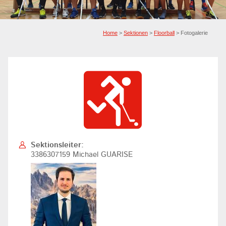
Home
>
Sektionen
>
Floorball
> Fotogalerie
Sektionsleiter:
3386307159 Michael GUARISE