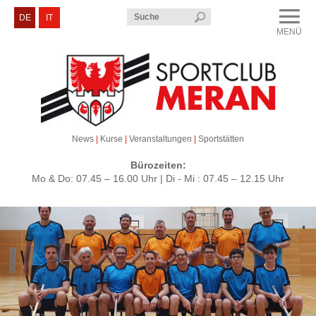
Menü
DE
IT
MENÜ
CLOSE
Sportclub Meran
Kurse & Veranstaltungen
Sektionen
News
|
Kurse
|
Veranstaltungen
|
Sportstätten
Service & Kontakt
Bürozeiten:
Mo & Do: 07.45 – 16.00 Uhr | Di - Mi : 07.45 – 12.15 Uhr