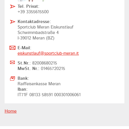
Tel. Privat:
+39 3355615500
Kontaktadresse:
Sportclub Meran Eiskunstlauf
Schwimmbadstraße 4
I-39012 Meran (BZ)
E-Mail:
eiskunstlauf@
sportclub-meran.it
St.Nr.:
82008680215
MwSt. Nr.:
01465720215
Bank:
Raiffeisenkasse Meran
Iban:
IT71F 08133 58591 000301006061
Home