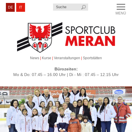
Menü
DE
IT
MENÜ
CLOSE
Sportclub Meran
Kurse & Veranstaltungen
Sektionen
News
|
Kurse
|
Veranstaltungen
|
Sportstätten
Service & Kontakt
Bürozeiten:
Mo & Do: 07.45 – 16.00 Uhr | Di - Mi : 07.45 – 12.15 Uhr