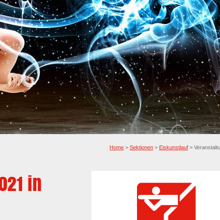
Home
>
Sektionen
>
Eiskunstlauf
> Veranstalt
021 in