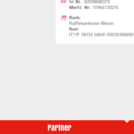
St.Nr.:
82008680215
MwSt. Nr.:
01465720215
Bank:
Raiffeisenkasse Meran
Iban:
IT71F 08133 58591 00030100606
Partner