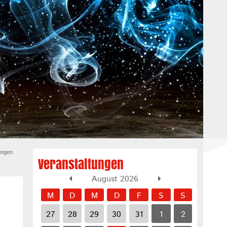
ungen
Veranstaltungen
August 2026
M
D
M
D
F
S
S
27
28
29
30
31
1
2