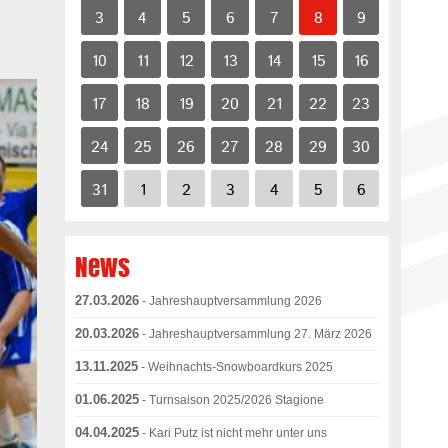
3
4
5
6
7
8
9
10
11
12
13
14
15
16
17
18
19
20
21
22
23
24
25
26
27
28
29
30
31
1
2
3
4
5
6
News
27.03.2026
- Jahreshauptversammlung 2026
20.03.2026
- Jahreshauptversammlung 27. März 2026
13.11.2025
- Weihnachts-Snowboardkurs 2025
01.06.2025
- Turnsaison 2025/2026 Stagione
04.04.2025
- Kari Putz ist nicht mehr unter uns