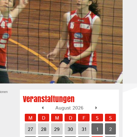
ionen
Veranstaltungen
August 2026
M
D
M
D
F
S
S
27
28
29
30
31
1
2