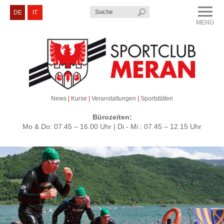
Menü
DE
IT
MENÜ
CLOSE
Sportclub Meran
Kurse & Veranstaltungen
Sektionen
News
|
Kurse
|
Veranstaltungen
|
Sportstätten
Service & Kontakt
Bürozeiten:
Mo & Do: 07.45 – 16.00 Uhr | Di - Mi : 07.45 – 12.15 Uhr