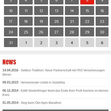
3
4
5
6
7
8
9
10
11
12
13
14
15
16
17
18
19
20
21
22
23
24
25
26
27
28
29
30
31
1
2
3
4
5
6
News
14.04.2016
- Sektion Triathlon: Neue Partnerschaft mit ITAS Versicherungen
Meran
09.03.2015
- Verheerender Unfall in Südafrika
06.12.2014
- Edith Niederfriniger feiert das Ende Ihrer Profi-Karriere im kleinen
Kreis
01.05.2014
- Sieg beim Ötzi Alpin Marathon