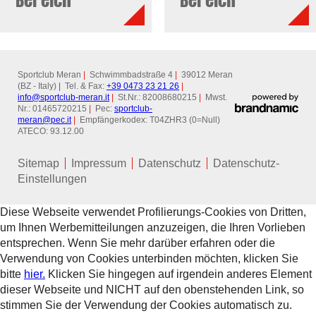
Sportclub Meran
|
Schwimmbadstraße 4
|
39012 Meran
(BZ - Italy)
|
Tel. & Fax:
+39 0473 23 21 26
|
info@
sportclub-meran.it
|
St.Nr.: 82008680215
|
Mwst.
Nr.: 01465720215
|
Pec:
sportclub-
meran@
pec.it
|
Empfängerkodex: T04ZHR3 (0=Null)
ATECO: 93.12.00
Sitemap
Impressum
Datenschutz
Datenschutz-
Einstellungen
Diese Webseite verwendet Profilierungs-Cookies von Dritten,
um Ihnen Werbemitteilungen anzuzeigen, die Ihren Vorlieben
entsprechen. Wenn Sie mehr darüber erfahren oder die
Verwendung von Cookies unterbinden möchten, klicken Sie
bitte
hier.
Klicken Sie hingegen auf irgendein anderes Element
dieser Webseite und NICHT auf den obenstehenden Link, so
stimmen Sie der Verwendung der Cookies automatisch zu.