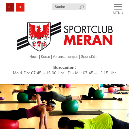
Menü
DE
IT
MENÜ
CLOSE
Sportclub Meran
Kurse & Veranstaltungen
Sektionen
News
|
Kurse
|
Veranstaltungen
|
Sportstätten
Service & Kontakt
Bürozeiten:
Mo & Do: 07.45 – 16.00 Uhr | Di - Mi : 07.45 – 12.15 Uhr