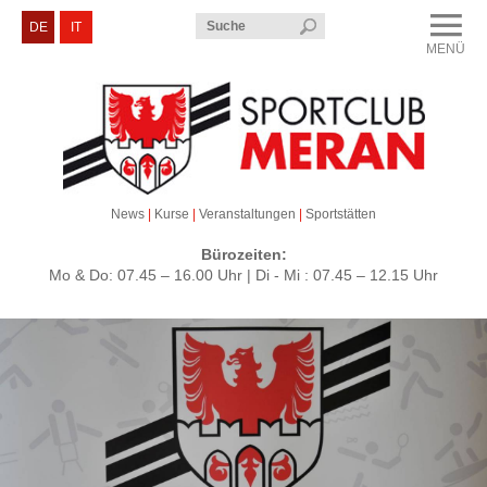
Menü
DE
IT
MENÜ
CLOSE
Sportclub Meran
Kurse & Veranstaltungen
Sektionen
News
|
Kurse
|
Veranstaltungen
|
Sportstätten
Service & Kontakt
Bürozeiten:
Mo & Do: 07.45 – 16.00 Uhr | Di - Mi : 07.45 – 12.15 Uhr