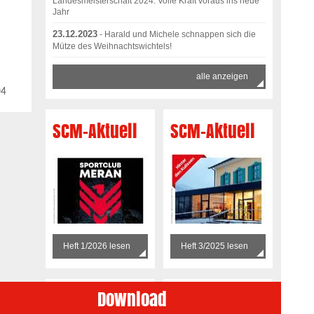
Landesmeisterschaft 2024: Volle Kraft voraus ins neue
Jahr
23.12.2023
- Harald und Michele schnappen sich die
Mütze des Weihnachtswichtels!
alle anzeigen
04
SCM-Aktuell
SCM-Aktuell
Heft 1/2026 lesen
Heft 3/2025 lesen
Download
SCM Aktuell
SCM-Aktuell