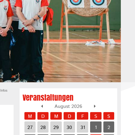
Infos
Veranstaltungen
August 2026
M
D
M
D
F
S
S
27
28
29
30
31
1
2