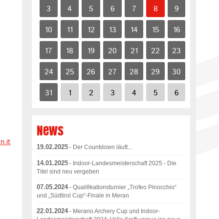
3
4
5
6
7
8
9
10
11
12
13
14
15
16
17
18
19
20
21
22
23
24
25
26
27
28
29
30
31
1
2
3
4
5
6
News
n.it
19.02.2025
- Der Countdown läuft...
14.01.2025
- Indoor-Landesmeisterschaft 2025 - Die
Titel sind neu vergeben
07.05.2024
- Qualifikationsturnier „Trofeo Pinocchio“
und „Südtirol Cup“-Finale in Meran
22.01.2024
- Merano Archery Cup und Indoor-