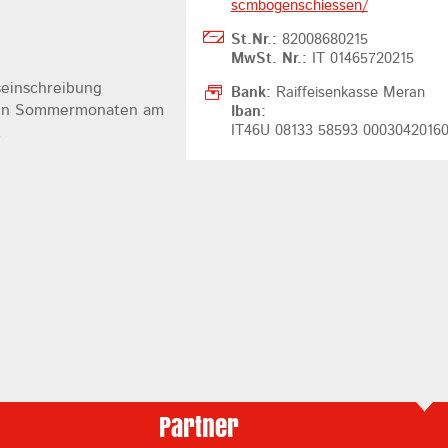
scmbogenschiessen/
St.Nr.:
82008680215
MwSt. Nr.:
IT 01465720215
seinschreibung
Bank:
Raiffeisenkasse Meran
 den Sommermonaten am
Iban:
IT46U 08133 58593 0003042016
.
Partner