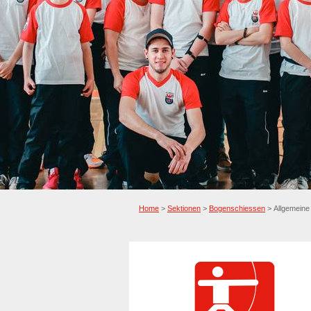
Home
>
Sektionen
>
Bogenschiessen
> Allgemeine 