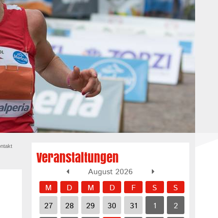
ntakt
Veranstaltungen
August 2026
M
D
M
D
F
S
S
27
28
29
30
31
1
2