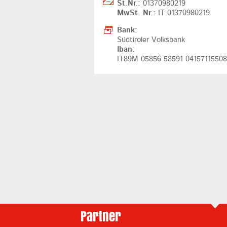
St.Nr.:
01370980219
MwSt. Nr.:
IT 01370980219
Bank:
Südtiroler Volksbank
Iban:
IT89M 05856 58591 0415711550
Partner