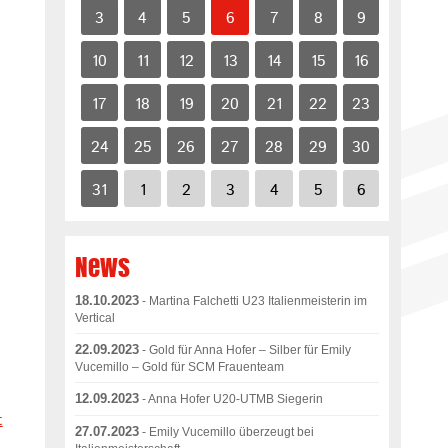
3
4
5
6
7
8
9
10
11
12
13
14
15
16
17
18
19
20
21
22
23
24
25
26
27
28
29
30
31
1
2
3
4
5
6
News
18.10.2023
- Martina Falchetti U23 Italienmeisterin im
Vertical
22.09.2023
- Gold für Anna Hofer – Silber für Emily
Vucemillo – Gold für SCM Frauenteam
12.09.2023
- Anna Hofer U20-UTMB Siegerin
t
27.07.2023
- Emily Vucemillo überzeugt bei