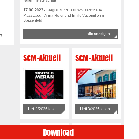
Italienmeisterschaft
17.06.2023
- Berglauf und Trail WM setzt neue
Maßstäbe… Anna Hofer und Emily Vucemillo im
Spitzenfeld
alle anzeigen
87
SCM-Aktuell
SCM-Aktuell
Heft 1/2026 lesen
Heft 3/2025 lesen
Download
SCM Aktuell
SCM-Aktuell