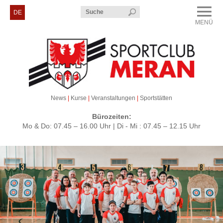
Menü
DE
MENÜ
CLOSE
Sportclub Meran
Kurse & Veranstaltungen
Sektionen
News
|
Kurse
|
Veranstaltungen
|
Sportstätten
Service & Kontakt
Bürozeiten:
Mo & Do: 07.45 – 16.00 Uhr | Di - Mi : 07.45 – 12.15 Uhr