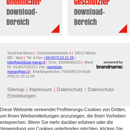
Öffentlicher
Geschützter
Download-
Download-
Bereich
Bereich
Sportclub Meran
|
Schwimmbadstraße 4
|
39012 Meran
(BZ - Italy)
|
Tel. & Fax:
+39 0473 23 21 26
|
info@
sportclub-meran.it
|
St.Nr.: 82008680215
|
Mwst.
Nr.: 01465720215
|
Pec:
sportclub-
meran@
pec.it
|
Empfängerkodex: T04ZHR3 (0=Null)
ATECO: 93.12.00
Sitemap
Impressum
Datenschutz
Datenschutz-
Einstellungen
Diese Webseite verwendet Profilierungs-Cookies von Dritten,
um Ihnen Werbemitteilungen anzuzeigen, die Ihren Vorlieben
entsprechen. Wenn Sie mehr darüber erfahren oder die
Verwendung von Cookies unterbinden möchten, klicken Sie