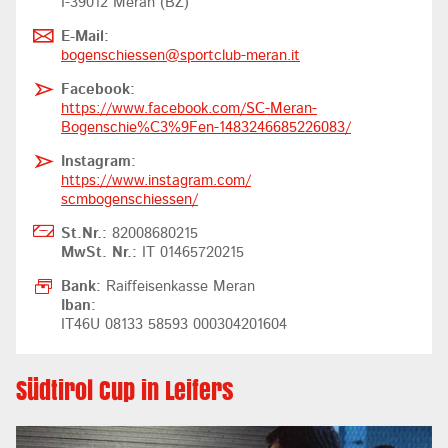
I-39012 Meran (BZ)
E-Mail:
bogenschiessen@
sportclub-meran.it
Facebook:
https://www.facebook.com/SC-Meran-
Bogenschie%C3%9Fen-1483246685226083/
Instagram:
https://www.instagram.com/
scmbogenschiessen/
St.Nr.:
82008680215
MwSt. Nr.:
IT 01465720215
Bank:
Raiffeisenkasse Meran
Iban:
IT46U 08133 58593 000304201604
Südtirol Cup in Leifers