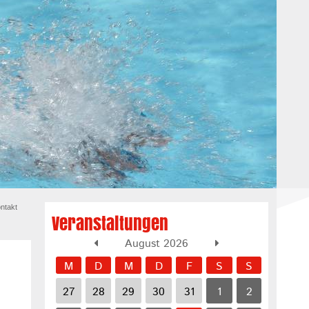
ntakt
Veranstaltungen
August 2026
M
D
M
D
F
S
S
27
28
29
30
31
1
2