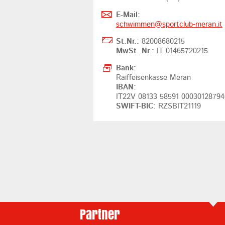
E-Mail:
schwimmen@
sportclub-meran.it
St.Nr.:
82008680215
MwSt. Nr.:
IT 01465720215
Bank:
Raiffeisenkasse Meran
IBAN:
IT22V 08133 58591 0003012879
SWIFT-BIC:
RZSBIT21119
Partner