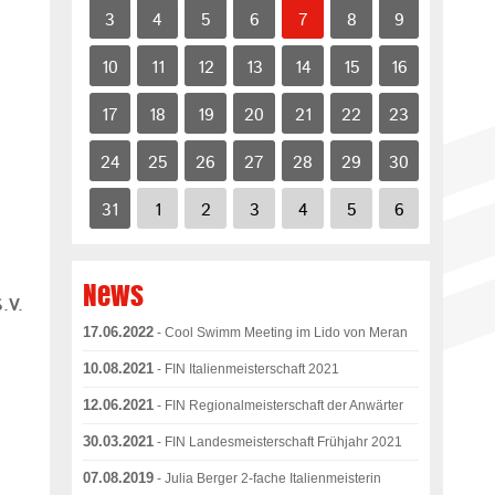
3
4
5
6
7
8
9
10
11
12
13
14
15
16
17
18
19
20
21
22
23
24
25
26
27
28
29
30
31
1
2
3
4
5
6
News
.V.
17.06.2022
- Cool Swimm Meeting im Lido von Meran
10.08.2021
- FIN Italienmeisterschaft 2021
12.06.2021
- FIN Regionalmeisterschaft der Anwärter
30.03.2021
- FIN Landesmeisterschaft Frühjahr 2021
07.08.2019
- Julia Berger 2-fache Italienmeisterin