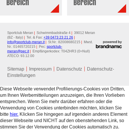
Bereich
Bereich
Sportclub Meran
|
Schwimmbadstraße 4
|
39012 Meran
(BZ - Italy)
|
Tel. & Fax:
+39 0473 23 21 26
|
info@
sportclub-meran.it
|
St.Nr.: 82008680215
|
Mwst.
Nr.: 01465720215
|
Pec:
sportclub-
meran@
pec.it
|
Empfängerkodex: T04ZHR3 (0=Null)
ATECO: 93.12.00
Sitemap
Impressum
Datenschutz
Datenschutz-
Einstellungen
Diese Webseite verwendet Profilierungs-Cookies von Dritten,
um Ihnen Werbemitteilungen anzuzeigen, die Ihren Vorlieben
entsprechen. Wenn Sie mehr darüber erfahren oder die
Verwendung von Cookies unterbinden möchten, klicken Sie
bitte
hier.
Klicken Sie hingegen auf irgendein anderes Element
dieser Webseite und NICHT auf den obenstehenden Link, so
stimmen Sie der Verwendung der Cookies automatisch zu.