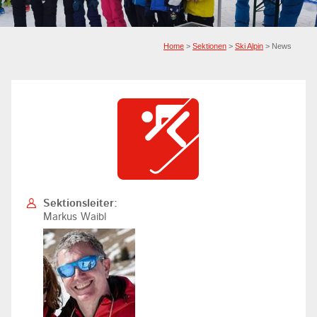
Home
>
Sektionen
>
Ski Alpin
> News
Sektionsleiter:
Markus Waibl