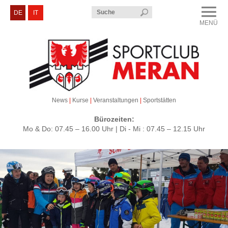
Menü
DE
IT
MENÜ
CLOSE
Sportclub Meran
Kurse & Veranstaltungen
Sektionen
News
|
Kurse
|
Veranstaltungen
|
Sportstätten
Service & Kontakt
Bürozeiten:
Mo & Do: 07.45 – 16.00 Uhr | Di - Mi : 07.45 – 12.15 Uhr