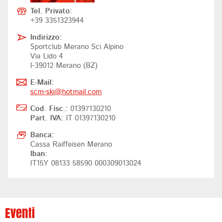
Tel. Privato:
+39 3351323944
Indirizzo:
Sportclub Merano Sci Alpino
Via Lido 4
I-39012 Merano (BZ)
E-Mail:
scm-ski@
hotmail.com
Cod. Fisc.:
01397130210
Part. IVA:
IT 01397130210
Banca:
Cassa Raiffeisen Merano
Iban:
IT15Y 08133 58590 000309013024
Eventi