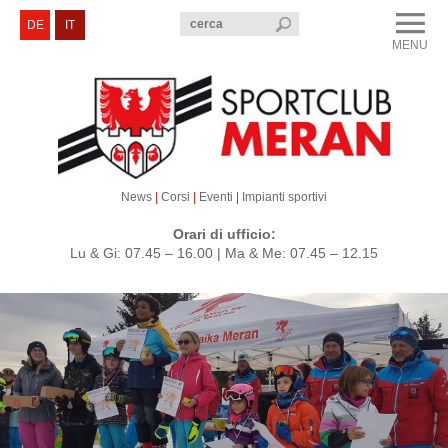
menu
DE
IT
MENU
CLOSE
Sportclub Merano
Corsi e Eventi
Sezioni
News
|
Corsi
|
Eventi
|
Impianti sportivi
Servizi e Contatti
Orari di ufficio:
Lu & Gi: 07.45 – 16.00 | Ma & Me: 07.45 – 12.15