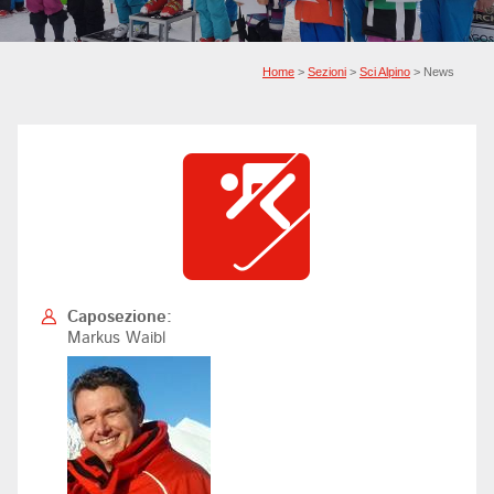
Home
>
Sezioni
>
Sci Alpino
> News
Caposezione:
Markus Waibl