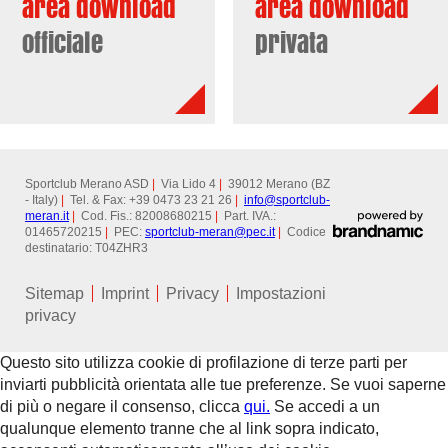
area download
area download
officiale
privata
Sportclub Merano ASD
|
Via Lido 4
|
39012 Merano (BZ
- Italy)
|
Tel. & Fax: +39 0473 23 21 26
|
info@
sportclub-
meran.it
|
Cod. Fis.: 82008680215
|
Part. IVA.:
01465720215
|
PEC:
sportclub-meran@
pec.it
|
Codice
destinatario: T04ZHR3
Sitemap
Imprint
Privacy
Impostazioni
privacy
Questo sito utilizza cookie di profilazione di terze parti per
inviarti pubblicità orientata alle tue preferenze. Se vuoi saperne
di più o negare il consenso, clicca
qui.
Se accedi a un
qualunque elemento tranne che al link sopra indicato,