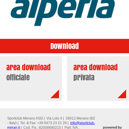
Download
area download
area download
officiale
privata
Sportclub Merano ASD
|
Via Lido 4
|
39012 Merano (BZ
- Italy)
|
Tel. & Fax: +39 0473 23 21 26
|
info@
sportclub-
meran.it
|
Cod. Fis.: 82008680215
|
Part. IVA.: