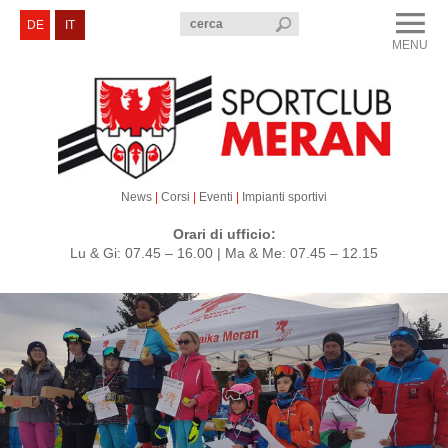
menu
DE
IT
MENU
CLOSE
Sportclub Merano
Corsi e Eventi
Sezioni
News
|
Corsi
|
Eventi
|
Impianti sportivi
Servizi e Contatti
Orari di ufficio:
Lu & Gi: 07.45 – 16.00 | Ma & Me: 07.45 – 12.15