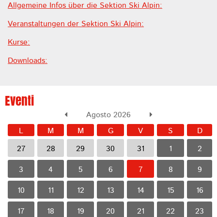
Allgemeine Infos über die Sektion Ski Alpin:
Veranstaltungen der Sektion Ski Alpin:
Kurse:
Downloads:
Eventi
Agosto 2026
L
M
M
G
V
S
D
27
28
29
30
31
1
2
3
4
5
6
7
8
9
10
11
12
13
14
15
16
17
18
19
20
21
22
23