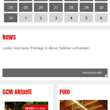
24
25
26
27
28
29
30
31
1
2
3
4
5
6
News
Leider sind keine Einträge in dieser Sektion vorhanden.
visualizza tutti
SCM Aktuell
Foto