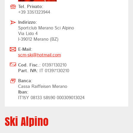
Tel. Privato:
+39 3351323944
Indirizzo:
Sportclub Merano Sci Alpino
Via Lido 4
I-39012 Merano (BZ)
E-Mail:
scm-ski@
hotmail.com
Cod. Fisc.:
01397130210
Part. IVA:
IT 01397130210
Banca:
Cassa Raiffeisen Merano
Iban:
IT15Y 08133 58590 000309013024
Ski Alpino