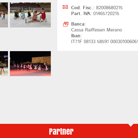
Cod. Fisc.:
82008680215
Part. IVA:
01465720215
Banca:
Cassa Raiffeisen Merano
Iban:
IT71F 08133 58591 00030100606
Partner