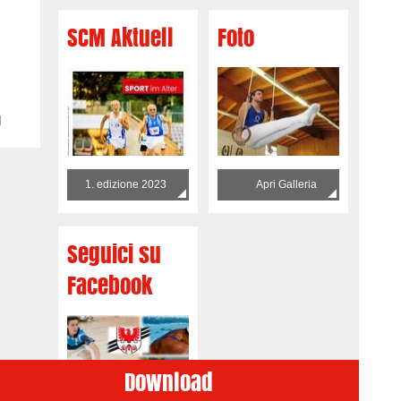
SCM Aktuell
Foto
1
1. edizione 2023
Apri Galleria
Seguici su
Facebook
Download