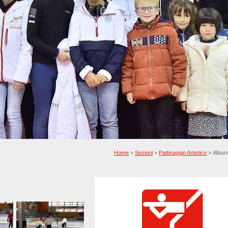
Home
>
Sezioni
>
Pattinaggio Artistico
> Album