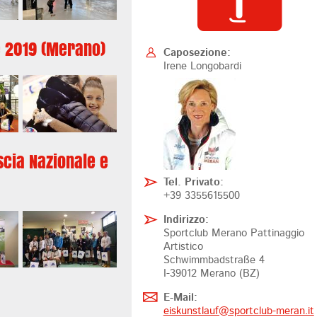
e 2019 (Merano)
Caposezione:
Irene Longobardi
scia Nazionale e
Tel. Privato:
+39 3355615500
Indirizzo:
Sportclub Merano Pattinaggio
Artistico
Schwimmbadstraße 4
I-39012 Merano (BZ)
E-Mail:
eiskunstlauf@
sportclub-meran.it