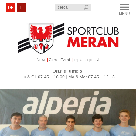
menu
DE
IT
MENU
CLOSE
Sportclub Merano
Corsi e Eventi
Sezioni
News
|
Corsi
|
Eventi
|
Impianti sportivi
Servizi e Contatti
Orari di ufficio:
Lu & Gi: 07.45 – 16.00 | Ma & Me: 07.45 – 12.15