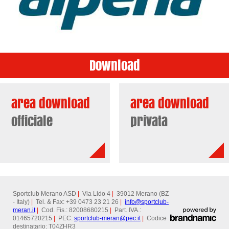
Download
area download
area download
officiale
privata
Sportclub Merano ASD
|
Via Lido 4
|
39012 Merano (BZ
- Italy)
|
Tel. & Fax: +39 0473 23 21 26
|
info@
sportclub-
meran.it
|
Cod. Fis.: 82008680215
|
Part. IVA.:
01465720215
|
PEC:
sportclub-meran@
pec.it
|
Codice
destinatario: T04ZHR3