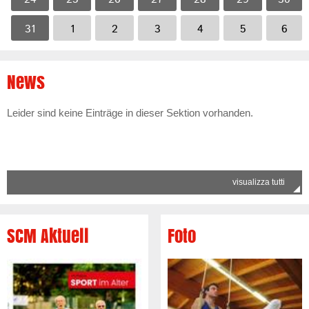
31
1
2
3
4
5
6
News
Leider sind keine Einträge in dieser Sektion vorhanden.
visualizza tutti
SCM Aktuell
Foto