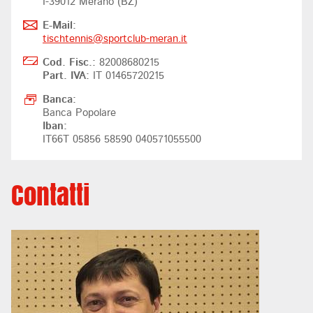
I-39012 Merano (BZ)
E-Mail:
tischtennis@
sportclub-meran.it
Cod. Fisc.:
82008680215
Part. IVA:
IT 01465720215
Banca:
Banca Popolare
Iban:
IT66T 05856 58590 040571055500
Contatti