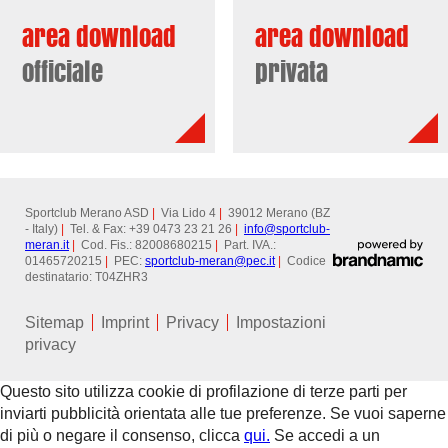
area download
area download
officiale
privata
Sportclub Merano ASD
|
Via Lido 4
|
39012 Merano (BZ
- Italy)
|
Tel. & Fax: +39 0473 23 21 26
|
info@
sportclub-
meran.it
|
Cod. Fis.: 82008680215
|
Part. IVA.:
01465720215
|
PEC:
sportclub-meran@
pec.it
|
Codice
destinatario: T04ZHR3
Sitemap
Imprint
Privacy
Impostazioni
privacy
Questo sito utilizza cookie di profilazione di terze parti per
inviarti pubblicità orientata alle tue preferenze. Se vuoi saperne
di più o negare il consenso, clicca
qui.
Se accedi a un