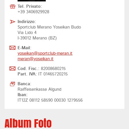
Tel. Privato:
+39 3406929928
Indirizzo:
Sportclub Merano Yoseikan Budo
Via Lido 4
I-39012 Merano (BZ)
E-Mail:
yoseikan@
sportclub-meran.it
meran@
yoseikan.it
Cod. Fisc.:
82008680215
Part. IVA:
IT 01465720215
Banca:
Raiffeisenkasse Algund
Iban:
IT12Z 08112 58590 00030 1279556
Album Foto