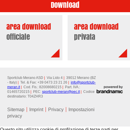
Download
area download
area download
officiale
privata
Sportclub Merano ASD
|
Via Lido 4
|
39012 Merano (BZ
- Italy)
|
Tel. & Fax: +39 0473 23 21 26
|
info@
sportclub-
meran.it
|
Cod. Fis.: 82008680215
|
Part. IVA.:
01465720215
|
PEC:
sportclub-meran@
pec.it
|
Codice
destinatario: T04ZHR3
Sitemap
Imprint
Privacy
Impostazioni
privacy
Questo sito utilizza cookie di profilazione di terze parti per