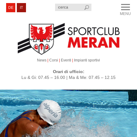
menu
DE
IT
MENU
CLOSE
Sportclub Merano
Corsi e Eventi
Sezioni
News
|
Corsi
|
Eventi
|
Impianti sportivi
Servizi e Contatti
Orari di ufficio:
Lu & Gi: 07.45 – 16.00 | Ma & Me: 07.45 – 12.15