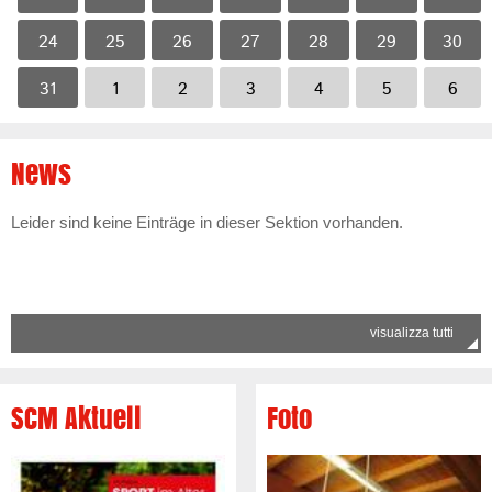
24
25
26
27
28
29
30
31
1
2
3
4
5
6
News
Leider sind keine Einträge in dieser Sektion vorhanden.
visualizza tutti
SCM Aktuell
Foto