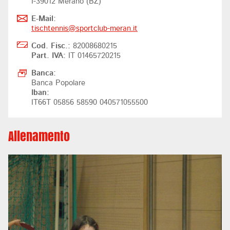
I-39012 Merano (BZ)
E-Mail:
tischtennis@
sportclub-meran.it
Cod. Fisc.:
82008680215
Part. IVA:
IT 01465720215
Banca:
Banca Popolare
Iban:
IT66T 05856 58590 040571055500
Allenamento