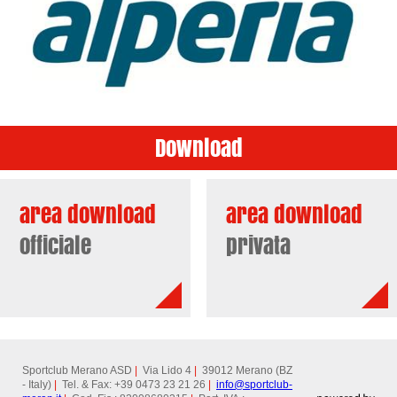
Download
area download
area download
officiale
privata
Sportclub Merano ASD
|
Via Lido 4
|
39012 Merano (BZ
- Italy)
|
Tel. & Fax: +39 0473 23 21 26
|
info@
sportclub-