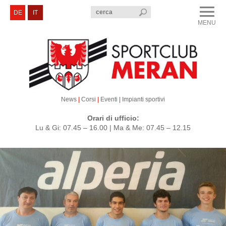
menu
DE
IT
MENU
CLOSE
Sportclub Merano
Corsi e Eventi
Sezioni
News
|
Corsi
|
Eventi
|
Impianti sportivi
Servizi e Contatti
Orari di ufficio:
Lu & Gi: 07.45 – 16.00 | Ma & Me: 07.45 – 12.15