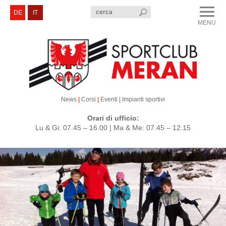
menu
DE
IT
MENU
CLOSE
Sportclub Merano
Corsi e Eventi
Sezioni
News
|
Corsi
|
Eventi
|
Impianti sportivi
Servizi e Contatti
Orari di ufficio:
Lu & Gi: 07.45 – 16.00 | Ma & Me: 07.45 – 12.15