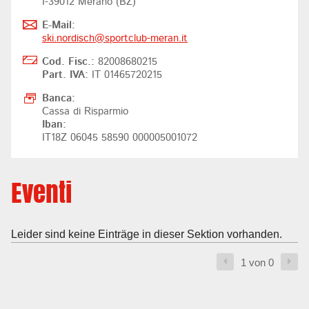
I-39012 Merano (BZ)
E-Mail:
ski.nordisch@
sportclub-meran.it
Cod. Fisc.:
82008680215
Part. IVA:
IT 01465720215
Banca:
Cassa di Risparmio
Iban:
IT18Z 06045 58590 000005001072
Eventi
Leider sind keine Einträge in dieser Sektion vorhanden.
1 von 0