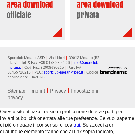
area download
area download
officiale
privata
Sportclub Merano ASD
|
Via Lido 4
|
39012 Merano (BZ
- Italy)
|
Tel. & Fax: +39 0473 23 21 26
|
info@
sportclub-
meran.it
|
Cod. Fis.: 82008680215
|
Part. IVA.:
01465720215
|
PEC:
sportclub-meran@
pec.it
|
Codice
destinatario: T04ZHR3
Sitemap
Imprint
Privacy
Impostazioni
privacy
Questo sito utilizza cookie di profilazione di terze parti per
inviarti pubblicità orientata alle tue preferenze. Se vuoi saperne
di più o negare il consenso, clicca
qui.
Se accedi a un
qualunque elemento tranne che al link sopra indicato,