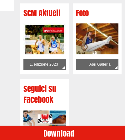
SCM Aktuell
Foto
1. edizione 2023
Apri Galleria
Seguici su
Facebook
Download