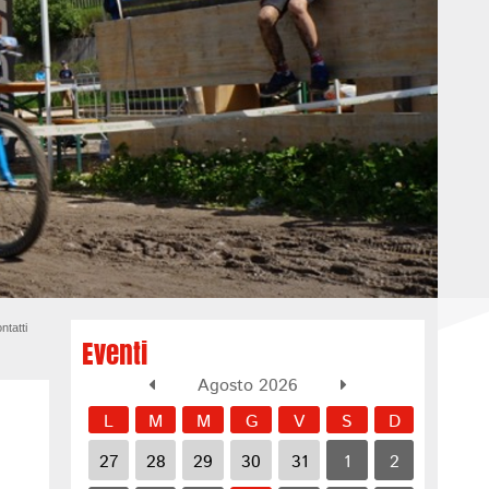
ntatti
Eventi
Agosto 2026
L
M
M
G
V
S
D
27
28
29
30
31
1
2