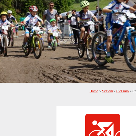
Home
>
Sezioni
>
Ciclismo
> Co