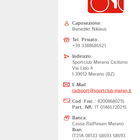
Caposezione:
Benedikt Niklaus
Tel. Privato:
+39 3388685521
Indirizzo:
Sportclub Merano Ciclismo
Via Lido 4
I-39012 Merano (BZ)
E-Mail:
radsport@
sportclub-meran.it
Cod. Fisc.:
82008680215
Part. IVA:
IT 01465720215
Banca:
Cassa Raiffeisen Merano
Iban:
IT21A 08133 58593 58593