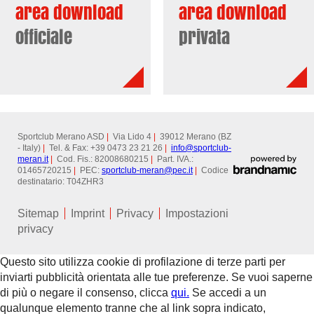
area download
area download
officiale
privata
Sportclub Merano ASD
|
Via Lido 4
|
39012 Merano (BZ
- Italy)
|
Tel. & Fax: +39 0473 23 21 26
|
info@
sportclub-
meran.it
|
Cod. Fis.: 82008680215
|
Part. IVA.:
01465720215
|
PEC:
sportclub-meran@
pec.it
|
Codice
destinatario: T04ZHR3
Sitemap
Imprint
Privacy
Impostazioni
privacy
Questo sito utilizza cookie di profilazione di terze parti per
inviarti pubblicità orientata alle tue preferenze. Se vuoi saperne
di più o negare il consenso, clicca
qui.
Se accedi a un
qualunque elemento tranne che al link sopra indicato,