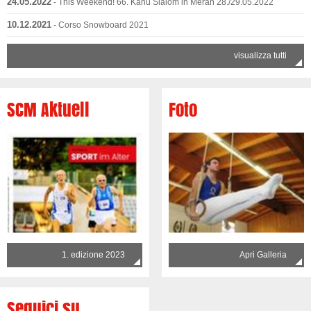
24.05.2022
- This Weekend! 66. Kanu Slalom in Meran 28./29.05.2022
10.12.2021
- Corso Snowboard 2021
visualizza tutti
SCM Aktuell
Foto
1. edizione 2023
Apri Galleria
Seguici su