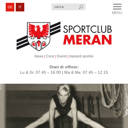
menu
DE
IT
MENU
CLOSE
Sportclub Merano
Corsi e Eventi
Sezioni
News
|
Corsi
|
Eventi
|
Impianti sportivi
Servizi e Contatti
Orari di ufficio:
Lu & Gi: 07.45 – 16.00 | Ma & Me: 07.45 – 12.15