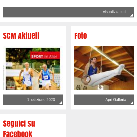
visualizza tutti
SCM Aktuell
Foto
1. edizione 2023
Apri Galleria
Seguici su
Facebook