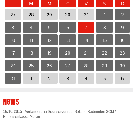
L
M
M
G
V
S
D
27
28
29
30
31
1
2
3
4
5
6
7
8
9
10
11
12
13
14
15
16
17
18
19
20
21
22
23
24
25
26
27
28
29
30
31
1
2
3
4
5
6
News
16.10.2015
- Verlängerung Sponsorvertrag: Sektion Badminton SCM /
Raiffeisenkasse Meran