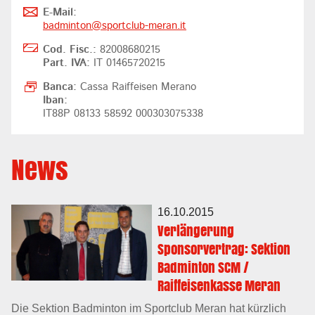
E-Mail:
badminton@
sportclub-meran.it
Cod. Fisc.:
82008680215
Part. IVA:
IT 01465720215
Banca:
Cassa Raiffeisen Merano
Iban:
IT88P 08133 58592 000303075338
News
16.10.2015
Verlängerung
Sponsorvertrag: Sektion
Badminton SCM /
Raiffeisenkasse Meran
Die Sektion Badminton im Sportclub Meran hat kürzlich