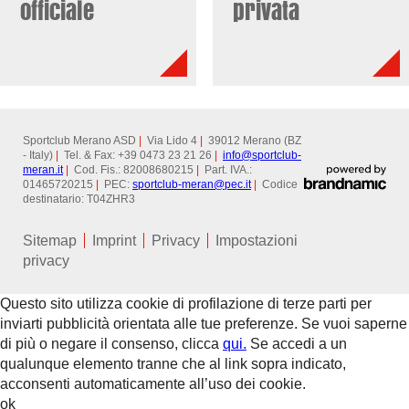
officiale
privata
Sportclub Merano ASD
|
Via Lido 4
|
39012 Merano (BZ
- Italy)
|
Tel. & Fax: +39 0473 23 21 26
|
info@
sportclub-
meran.it
|
Cod. Fis.: 82008680215
|
Part. IVA.:
01465720215
|
PEC:
sportclub-meran@
pec.it
|
Codice
destinatario: T04ZHR3
Sitemap
Imprint
Privacy
Impostazioni
privacy
Questo sito utilizza cookie di profilazione di terze parti per
inviarti pubblicità orientata alle tue preferenze. Se vuoi saperne
di più o negare il consenso, clicca
qui.
Se accedi a un
qualunque elemento tranne che al link sopra indicato,
acconsenti automaticamente all’uso dei cookie.
ok