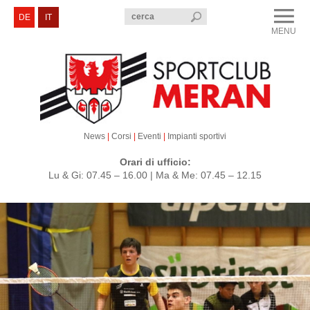
menu
DE
IT
MENU
CLOSE
Sportclub Merano
Corsi e Eventi
Sezioni
News
|
Corsi
|
Eventi
|
Impianti sportivi
Servizi e Contatti
Orari di ufficio:
Lu & Gi: 07.45 – 16.00 | Ma & Me: 07.45 – 12.15