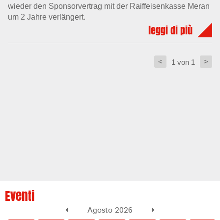
wieder den Sponsorvertrag mit der Raiffeisenkasse Meran
um 2 Jahre verlängert.
leggi di più
Bei der Unterschrift des Vertrages wurde von Präsident
Karl Freund und Sektionsleiter Wilram Pardatscher die
Wichtigkeit dieser finanziellen Unterstützung hervor
<
>
1 von 1
gehoben, und herzlichst dem Meraner Bankinstitut,
vertreten durch Direktor Dr. Josefkarl Warasin, gedankt.
Diese bereits schon seit Jahren andauernde
Zusammenarbeit ermöglicht der Sektion Badminton,
auch weiterhin in die Jugendarbeit zu investieren. Die
Meraner Badmintonspieler gehören national zur Spitze
und haben immer wieder Athleten in die
Nationalmannschaft gesandt.
Im Bild v.l.n.r.: Sektionsleiter Wilram Pardatscher,
Direktor Dr. Josefkarl Warasin, Präsident Karl Freund
Eventi
Agosto 2026