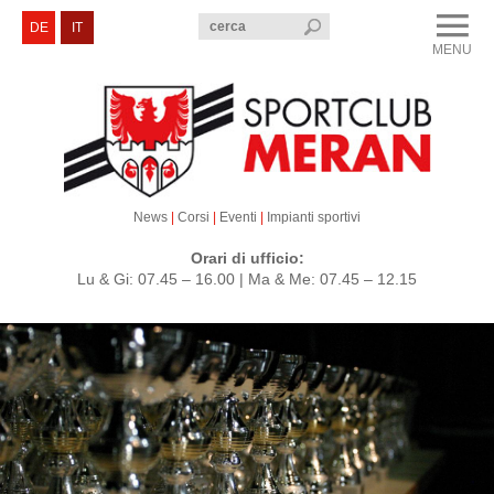
menu
DE
IT
MENU
CLOSE
Sportclub Merano
Corsi e Eventi
Sezioni
News
|
Corsi
|
Eventi
|
Impianti sportivi
Servizi e Contatti
Orari di ufficio:
Lu & Gi: 07.45 – 16.00 | Ma & Me: 07.45 – 12.15