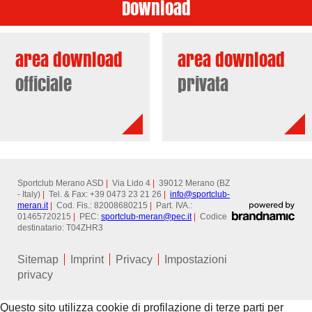
Download
area download
area download
officiale
privata
Sportclub Merano ASD
|
Via Lido 4
|
39012 Merano (BZ
- Italy)
|
Tel. & Fax: +39 0473 23 21 26
|
info@
sportclub-
meran.it
|
Cod. Fis.: 82008680215
|
Part. IVA.:
01465720215
|
PEC:
sportclub-meran@
pec.it
|
Codice
destinatario: T04ZHR3
Sitemap
Imprint
Privacy
Impostazioni
privacy
Questo sito utilizza cookie di profilazione di terze parti per