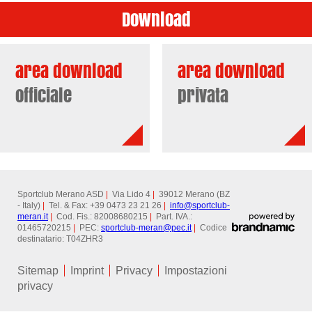
Download
area download
area download
officiale
privata
Sportclub Merano ASD
|
Via Lido 4
|
39012 Merano (BZ
- Italy)
|
Tel. & Fax: +39 0473 23 21 26
|
info@
sportclub-
meran.it
|
Cod. Fis.: 82008680215
|
Part. IVA.:
01465720215
|
PEC:
sportclub-meran@
pec.it
|
Codice
destinatario: T04ZHR3
Sitemap
Imprint
Privacy
Impostazioni
privacy