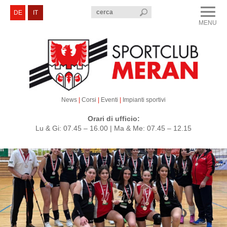
menu
DE
IT
MENU
CLOSE
Sportclub Merano
Corsi e Eventi
Sezioni
News
|
Corsi
|
Eventi
|
Impianti sportivi
Servizi e Contatti
Orari di ufficio:
Lu & Gi: 07.45 – 16.00 | Ma & Me: 07.45 – 12.15