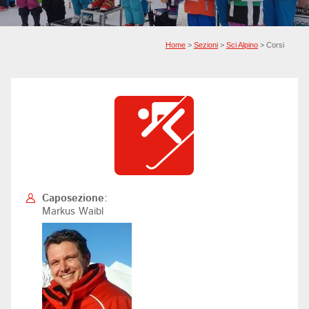
Home
>
Sezioni
>
Sci Alpino
> Corsi
Caposezione:
Markus Waibl