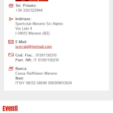
Tel. Privato:
+39 3351323944
Indirizzo:
Sportclub Merano Sci Alpino
Via Lido 4
I-39012 Merano (BZ)
E-Mail:
scm-ski@
hotmail.com
Cod. Fisc.:
01397130210
Part. IVA:
IT 01397130210
Banca:
Cassa Raiffeisen Merano
Iban:
IT15Y 08133 58590 000309013024
Eventi