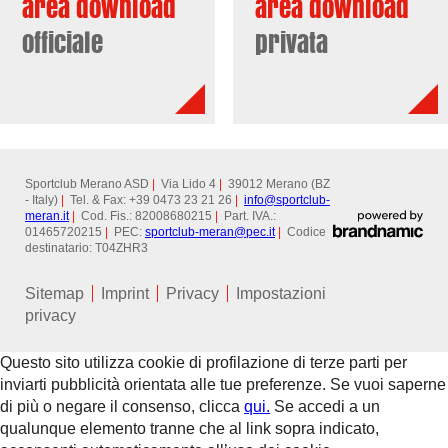
area download
area download
officiale
privata
Sportclub Merano ASD
|
Via Lido 4
|
39012 Merano (BZ
- Italy)
|
Tel. & Fax: +39 0473 23 21 26
|
info@
sportclub-
meran.it
|
Cod. Fis.: 82008680215
|
Part. IVA.:
01465720215
|
PEC:
sportclub-meran@
pec.it
|
Codice
destinatario: T04ZHR3
Sitemap
Imprint
Privacy
Impostazioni
privacy
Questo sito utilizza cookie di profilazione di terze parti per
inviarti pubblicità orientata alle tue preferenze. Se vuoi saperne
di più o negare il consenso, clicca
qui.
Se accedi a un
qualunque elemento tranne che al link sopra indicato,