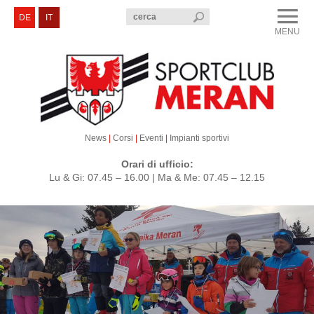
menu
DE
IT
MENU
CLOSE
Sportclub Merano
Corsi e Eventi
Sezioni
News
|
Corsi
|
Eventi
|
Impianti sportivi
Servizi e Contatti
Orari di ufficio:
Lu & Gi: 07.45 – 16.00 | Ma & Me: 07.45 – 12.15