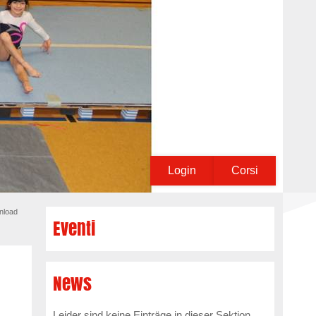
Login
Corsi
nload
Eventi
News
Leider sind keine Einträge in dieser Sektion