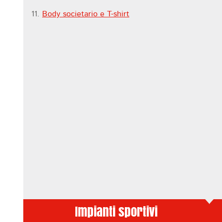
11.
B
ody societario e T-shirt
Impianti sportivi