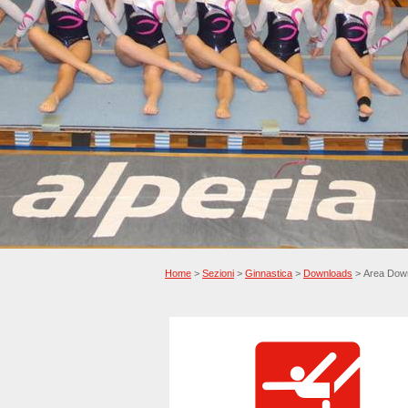
Home
>
Sezioni
>
Ginnastica
>
Downloads
> Area Dow