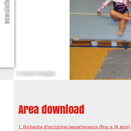
Newsletter
X chiudi immagine
Area download
1. Richiesta d'iscrizione/appartenenza (fino a 14 anni)