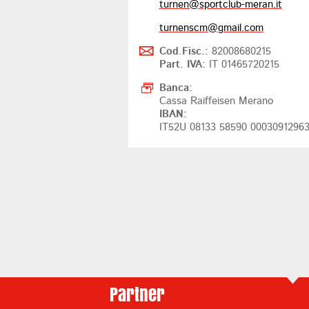
turnen@
sportclub-meran.it
turnenscm@
gmail.com
Cod.Fisc.:
82008680215
Part. IVA:
IT 01465720215
Banca:
Cassa Raiffeisen Merano
IBAN:
IT52U 08133 58590 0003091296
Partner