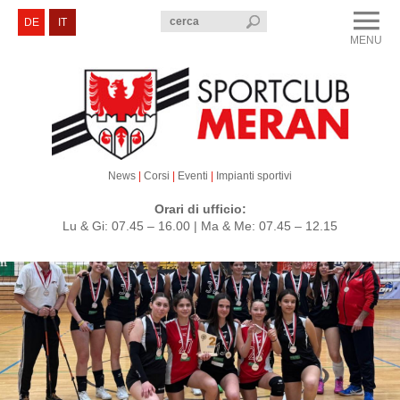
menu
DE
IT
MENU
CLOSE
Sportclub Merano
Corsi e Eventi
Sezioni
News
|
Corsi
|
Eventi
|
Impianti sportivi
Servizi e Contatti
Orari di ufficio:
Lu & Gi: 07.45 – 16.00 | Ma & Me: 07.45 – 12.15