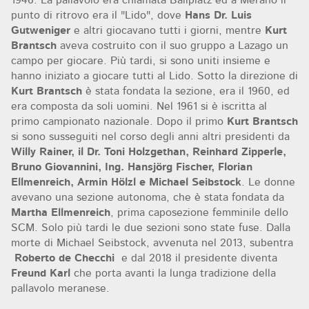
1946. La pallavolo era chiamata Ballplatz ed a Merano il
punto di ritrovo era il "Lido", dove
Hans Dr. Luis
Gutweniger
e altri giocavano tutti i giorni, mentre
Kurt
Brantsch
aveva costruito con il suo gruppo a Lazago un
campo per giocare. Più tardi, si sono uniti insieme e
hanno iniziato a giocare tutti al Lido. Sotto la direzione di
Kurt Brantsch
è stata fondata la sezione, era il 1960, ed
era composta da soli uomini. Nel 1961 si è iscritta al
primo campionato nazionale. Dopo il primo
Kurt Brantsch
si sono susseguiti nel corso degli anni altri presidenti da
Willy Rainer, il Dr. Toni Holzgethan, Reinhard Zipperle,
Bruno Giovannini, Ing.
Hansjörg Fischer, Florian
Ellmenreich, Armin Hölzl e Michael Seibstock
. Le donne
avevano una sezione autonoma, che è stata fondata da
Martha Ellmenreich
, prima caposezione femminile dello
SCM. Solo più tardi le due sezioni sono state fuse. Dalla
morte di Michael Seibstock, avvenuta nel 2013, subentra
Roberto de Checchi
e dal 2018 il presidente diventa
Freund Karl
che porta avanti la lunga tradizione della
pallavolo meranese.