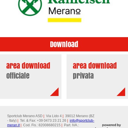
Download
area download
area download
officiale
privata
Sportclub Merano ASD
|
Via Lido 4
|
39012 Merano (BZ
- Italy)
|
Tel. & Fax: +39 0473 23 21 26
|
info@
sportclub-
meran.it
|
Cod. Fis.: 82008680215
|
Part. IVA.: