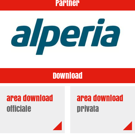
Partner
Download
area download
area download
officiale
privata