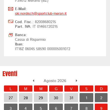
I-39012 Merano (BZ)
E-Mail:
ski.nordisch@
sportclub-meran.it
Cod. Fisc.:
82008680215
Part. IVA:
IT 01465720215
Banca:
Cassa di Risparmio
Iban:
IT18Z 06045 58590 000005001072
Eventi
Agosto 2026
L
M
M
G
V
S
D
27
28
29
30
31
1
2
3
4
5
6
7
8
9