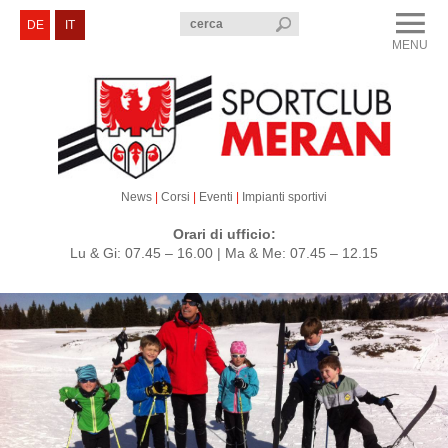
menu
DE
IT
MENU
CLOSE
Sportclub Merano
Corsi e Eventi
Sezioni
News
|
Corsi
|
Eventi
|
Impianti sportivi
Servizi e Contatti
Orari di ufficio:
Lu & Gi: 07.45 – 16.00 | Ma & Me: 07.45 – 12.15