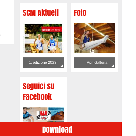
SCM Aktuell
Foto
8
1. edizione 2023
Apri Galleria
Seguici su
Facebook
Download