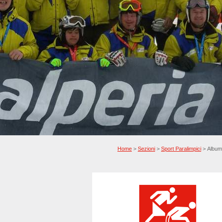
Home
>
Sezioni
>
Sport Paralimpici
> Album