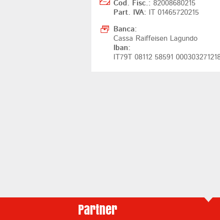
Cod. Fisc.:
82008680215
Part. IVA:
IT 01465720215
Banca:
Cassa Raiffeisen Lagundo
Iban:
IT79T 08112 58591 00030327121
Partner