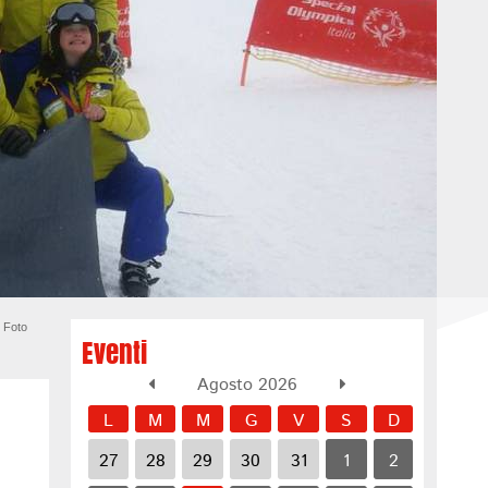
 Foto
Eventi
Agosto 2026
L
M
M
G
V
S
D
27
28
29
30
31
1
2