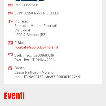
Info - Floorball:
3339130250 Ricci NISCHLER
Indirizzo:
Sportclub Merano Floorball
Via Lido 4
I-39012 Merano (BZ)
E-Mail:
floorball@
sportclub-meran.it
Cod. Fisc.:
82008680215
Part. IVA:
IT 01465720215
Banca:
Cassa Raiffeisen Merano
Iban: IT74A08133 58593 000304022441
Eventi