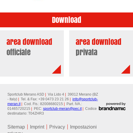
Download
area download
area download
officiale
privata
Sportclub Merano ASD
|
Via Lido 4
|
39012 Merano (BZ
- Italy)
|
Tel. & Fax: +39 0473 23 21 26
|
info@
sportclub-
meran.it
|
Cod. Fis.: 82008680215
|
Part. IVA.:
01465720215
|
PEC:
sportclub-meran@
pec.it
|
Codice
destinatario: T04ZHR3
Sitemap
Imprint
Privacy
Impostazioni