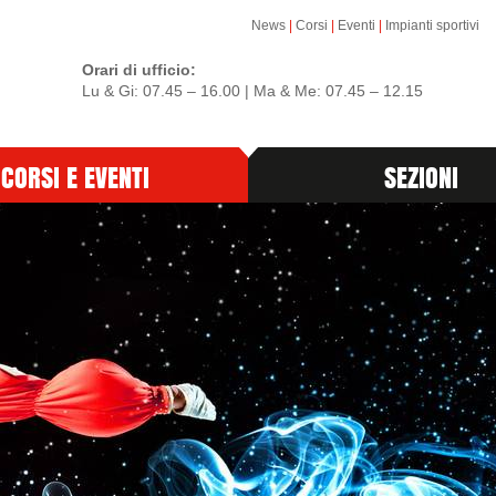
News
|
Corsi
|
Eventi
|
Impianti sportivi
Orari di ufficio:
Lu & Gi: 07.45 – 16.00 | Ma & Me: 07.45 – 12.15
CORSI E EVENTI
SEZIONI