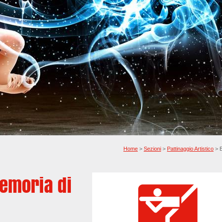
Home
>
Sezioni
>
Pattinaggio Artistico
> E
memoria di