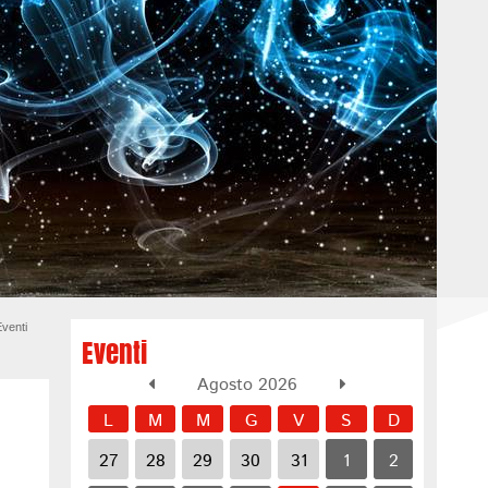
venti
Eventi
Agosto 2026
L
M
M
G
V
S
D
27
28
29
30
31
1
2