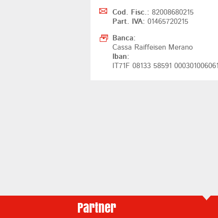
Cod. Fisc.:
82008680215
Part. IVA:
01465720215
Banca:
Cassa Raiffeisen Merano
Iban:
IT71F 08133 58591 00030100606
Partner