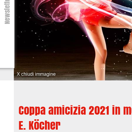
Newsletter
X chiudi immagine
Coppa amicizia 2021 in 
E. Köcher