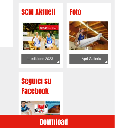
SCM Aktuell
Foto
1
1. edizione 2023
Apri Galleria
Seguici su
Facebook
Download