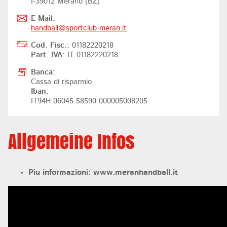
I-39012 Merano (BZ)
E-Mail:
handball@
sportclub-meran.it
Cod. Fisc.:
01182220218
Part. IVA:
IT 01182220218
Banca:
Cassa di risparmio
Iban:
IT94H 06045 58590 000005008205
Allgemeine Infos
Piu informazioni: www.meranhandball.it