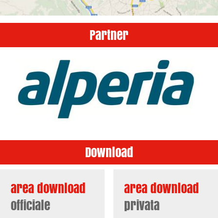
Partner
Download
area download
area download
officiale
privata