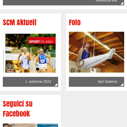
visualizza tutti
SCM Aktuell
Foto
1. edizione 2023
Apri Galleria
Seguici su
Facebook