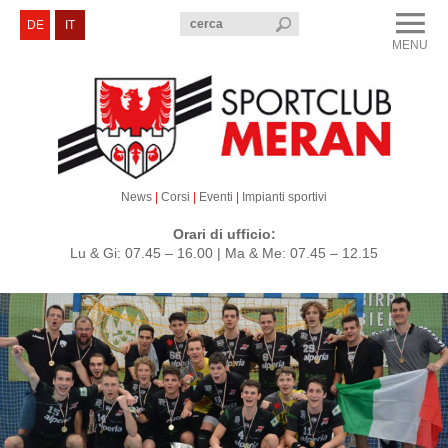
menu
DE
IT
MENU
CLOSE
Sportclub Merano
Corsi e Eventi
Sezioni
News
|
Corsi
|
Eventi
|
Impianti sportivi
Servizi e Contatti
Orari di ufficio:
Lu & Gi: 07.45 – 16.00 | Ma & Me: 07.45 – 12.15