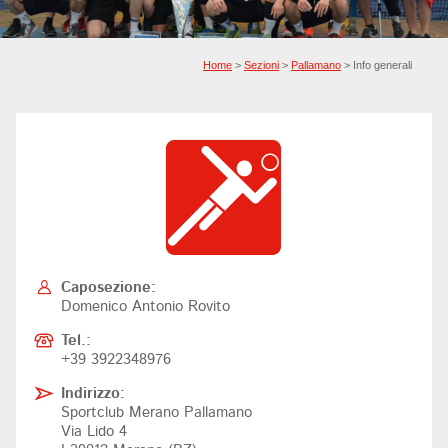
Home
>
Sezioni
>
Pallamano
> Info generali
Caposezione:
Domenico Antonio Rovito
Tel.:
+39 3922348976
Indirizzo:
Sportclub Merano Pallamano
Via Lido 4