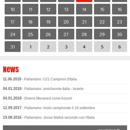
10
11
12
13
14
15
16
17
18
19
20
21
22
23
24
25
26
27
28
29
30
31
1
2
3
4
5
6
News
11.06.2018
- Pallamano: U21 Campioni d'Italia
04.01.2018
- Pallamano: amichevole Italia - Israele
04.01.2018
- Diversi Meranesi come Azzurri
12.09.2017
- Pallamano: inizio campionato il 16 settembre
19.08.2016
- Pallamano: Jonas Mathà secondo con l'Italia