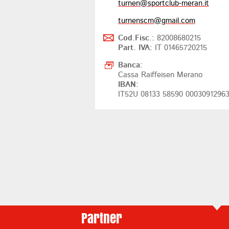
turnen@
sportclub-meran.it
turnenscm@
gmail.com
Cod.Fisc.:
82008680215
Part. IVA:
IT 01465720215
Banca:
Cassa Raiffeisen Merano
IBAN:
IT52U 08133 58590 0003091296
Partner