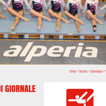
Home
>
Sezioni
>
Ginnastica
> 
DI GIORNALE