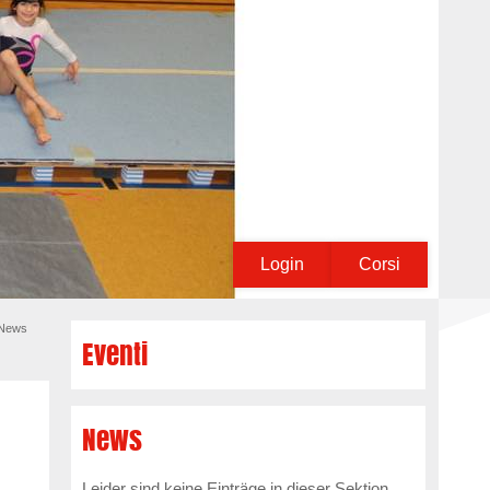
Login
Corsi
News
Eventi
News
Leider sind keine Einträge in dieser Sektion