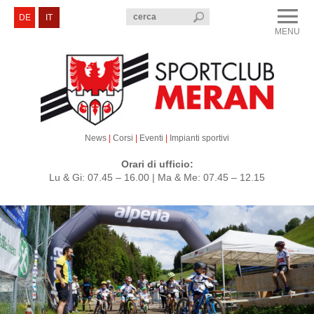
menu
DE
IT
MENU
CLOSE
Sportclub Merano
Corsi e Eventi
Sezioni
News
|
Corsi
|
Eventi
|
Impianti sportivi
Servizi e Contatti
Orari di ufficio:
Lu & Gi: 07.45 – 16.00 | Ma & Me: 07.45 – 12.15