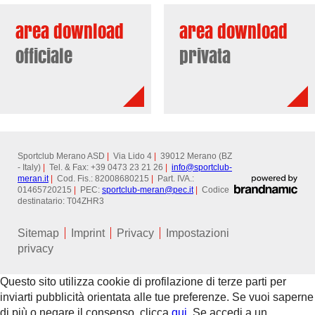
area download
area download
officiale
privata
Sportclub Merano ASD
|
Via Lido 4
|
39012 Merano (BZ
- Italy)
|
Tel. & Fax: +39 0473 23 21 26
|
info@
sportclub-
meran.it
|
Cod. Fis.: 82008680215
|
Part. IVA.:
01465720215
|
PEC:
sportclub-meran@
pec.it
|
Codice
destinatario: T04ZHR3
Sitemap
Imprint
Privacy
Impostazioni
privacy
Questo sito utilizza cookie di profilazione di terze parti per
inviarti pubblicità orientata alle tue preferenze. Se vuoi saperne
di più o negare il consenso, clicca
qui.
Se accedi a un