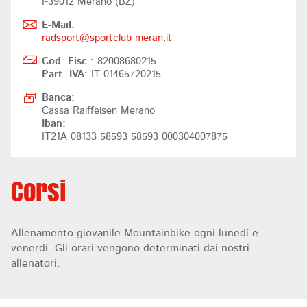
I-39012 Merano (BZ)
E-Mail:
radsport@
sportclub-meran.it
Cod. Fisc.:
82008680215
Part. IVA:
IT 01465720215
Banca:
Cassa Raiffeisen Merano
Iban:
IT21A 08133 58593 58593 000304007875
Corsi
Allenamento giovanile Mountainbike ogni lunedí e
venerdí. Gli orari vengono determinati dai nostri
allenatori.