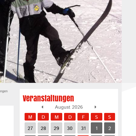
ungen
Veranstaltungen
August 2026
M
D
M
D
F
S
S
27
28
29
30
31
1
2