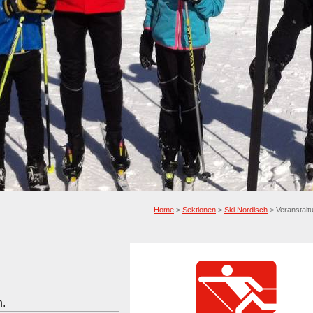
Home
>
Sektionen
>
Ski Nordisch
> Veranstalt
n.