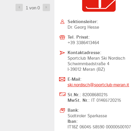
1 von 0
Sektionsleiter:
Dr. Georg Hesse
Tel. Privat:
+39 3386413464
Kontaktadresse:
Sportclub Meran Ski Nordisch
Schwimmbadstraße 4
I-39012 Meran (BZ)
E-Mail:
ski.nordisch@
sportclub-meran.it
St.Nr.:
82008680215
MwSt. Nr.:
IT 01465720215
Bank:
Südtiroler Sparkasse
Iban:
IT18Z 06045 58590 0000050010