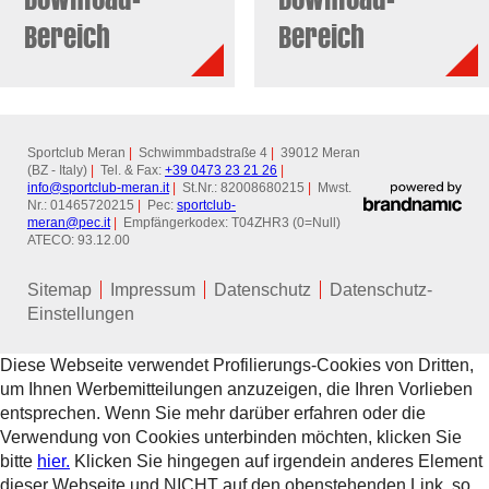
Bereich
Bereich
Sportclub Meran
|
Schwimmbadstraße 4
|
39012 Meran
(BZ - Italy)
|
Tel. & Fax:
+39 0473 23 21 26
|
info@
sportclub-meran.it
|
St.Nr.: 82008680215
|
Mwst.
Nr.: 01465720215
|
Pec:
sportclub-
meran@
pec.it
|
Empfängerkodex: T04ZHR3 (0=Null)
ATECO: 93.12.00
Sitemap
Impressum
Datenschutz
Datenschutz-
Einstellungen
Diese Webseite verwendet Profilierungs-Cookies von Dritten,
um Ihnen Werbemitteilungen anzuzeigen, die Ihren Vorlieben
entsprechen. Wenn Sie mehr darüber erfahren oder die
Verwendung von Cookies unterbinden möchten, klicken Sie
bitte
hier.
Klicken Sie hingegen auf irgendein anderes Element
dieser Webseite und NICHT auf den obenstehenden Link, so