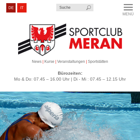
Menü
DE
IT
MENÜ
CLOSE
Sportclub Meran
Kurse & Veranstaltungen
Sektionen
News
|
Kurse
|
Veranstaltungen
|
Sportstätten
Service & Kontakt
Bürozeiten:
Mo & Do: 07.45 – 16.00 Uhr | Di - Mi : 07.45 – 12.15 Uhr