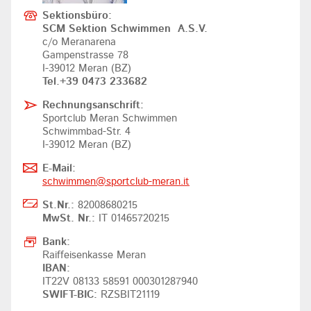
Sektionsbüro:
SCM Sektion Schwimmen A.S.V.
c/o Meranarena
Gampenstrasse 78
I-39012 Meran (BZ)
Tel.+39 0473 233682
Rechnungsanschrift:
Sportclub Meran Schwimmen
Schwimmbad-Str. 4
I-39012 Meran (BZ)
E-Mail:
schwimmen@
sportclub-meran.it
St.Nr.:
82008680215
MwSt. Nr.:
IT 01465720215
Bank:
Raiffeisenkasse Meran
IBAN:
IT22V 08133 58591 000301287940
SWIFT-BIC:
RZSBIT21119